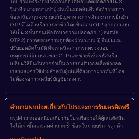
ไทย รวมทั้งระบบฝากถอนออโต้ที่อัปเดตยอดภายใน 3
วินาที หมายความว่าผู้เล่นเห็นยอดทันทีหลังทำรายการ
ห้องสนับสนุนจะช่วยแก้ปัญหาทางการเงินเช่น การยืนยัน
OTP ที่ไม่ถึงหรือการล่าช้า โดยขั้นตอน OTP ถูกออกแบบ
ให้เป็น 3 ขั้นตอนเพื่อรักษาความปลอดภัย: 1) ส่งรหัส
OTP 2) ตรวจสอบความถูกต้องผ่านระบบ 3) ยืนยันและ
ปรับยอดอัตโนมัติ ทีมเทคนิคสามารถตรวจสอบ
เหตุการณ์ล้มเหลวของ OTP และช่วยรีเซ็ตรหัสหรือ
เปลี่ยนวิธียืนยันหากจำเป็น การรองรับวอลเล็ตช่วยลด
เวลาและค่าใช้จ่ายสำหรับผู้เล่นที่ต้องการฝากทันทีโดย
ไม่ต้องรอการเคลียร์บัญชีธนาคาร
คำถามพบบ่อยเกี่ยวกับโปรและการรับเครดิตฟรี
สรุปคำถามยอดนิยมเกี่ยวกับโปรเพื่อช่วยให้ผู้เล่นตัดสิน
ใจได้เร็วขึ้นและลดคำถามซ้ำซ้อนในฝ่ายบริการลูกค้า