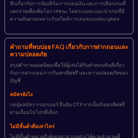
ลึกเกี่ยวกับการนับเทิร์น การถอนเงิน และการเลือกเกมที่
แตกง่ายเพื่อเพิ่มโอกาสชนะ โดยระบบจะแนะนำเกมที่มี
ความผันผวนเหมาะกับสไตล์การเล่นของแต่ละบุคคล
คำถามที่พบบ่อย FAQ เกี่ยวกับการฝากถอนและ
ความปลอดภัย
สรุปคำถามยอดนิยมเพื่อให้ผู้เล่นได้รับคำตอบทันทีเกี่ยว
กับการฝากถอน การรับเครดิตฟรี และความปลอดภัยของ
บัญชี
สมัครยังไง
กดปุ่มสมัคร กรอกเบอร์ ยืนยัน OTP จากนั้นรับเครดิตฟรี
ตามเงื่อนไขโปรที่เลือก
ไม่มีขั้นต่ำคือเท่าไหร่
ไม่มีขั้นต่ำหมายถึงผู้เล่นสามารถฝากได้ตามจำนวนที่