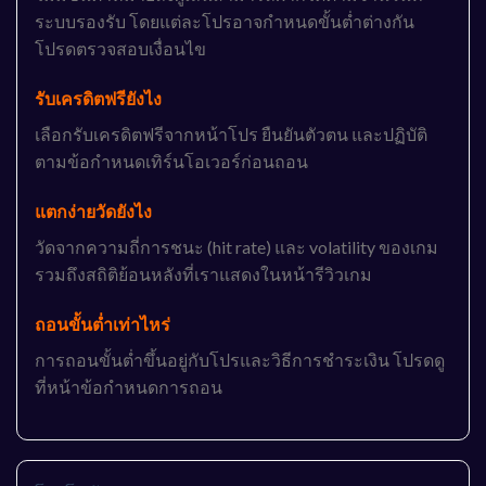
ระบบรองรับ โดยแต่ละโปรอาจกำหนดขั้นต่ำต่างกัน
โปรดตรวจสอบเงื่อนไข
รับเครดิตฟรียังไง
เลือกรับเครดิตฟรีจากหน้าโปร ยืนยันตัวตน และปฏิบัติ
ตามข้อกำหนดเทิร์นโอเวอร์ก่อนถอน
แตกง่ายวัดยังไง
วัดจากความถี่การชนะ (hit rate) และ volatility ของเกม
รวมถึงสถิติย้อนหลังที่เราแสดงในหน้ารีวิวเกม
ถอนขั้นต่ำเท่าไหร่
การถอนขั้นต่ำขึ้นอยู่กับโปรและวิธีการชำระเงิน โปรดดู
ที่หน้าข้อกำหนดการถอน