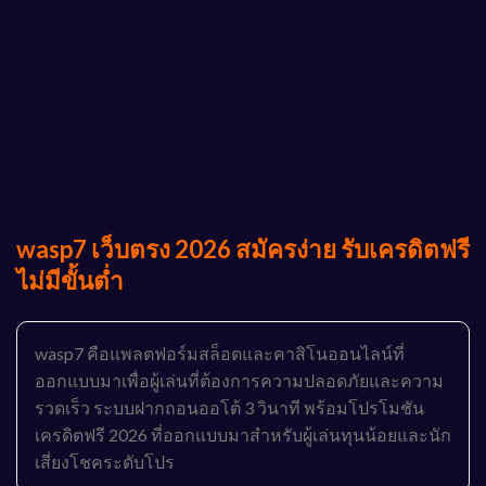
wasp7 เว็บตรง 2026 สมัครง่าย รับเครดิตฟรี
ไม่มีขั้นต่ำ
wasp7 คือแพลตฟอร์มสล็อตและคาสิโนออนไลน์ที่
ออกแบบมาเพื่อผู้เล่นที่ต้องการความปลอดภัยและความ
รวดเร็ว ระบบฝากถอนออโต้ 3 วินาที พร้อมโปรโมชัน
เครดิตฟรี 2026 ที่ออกแบบมาสำหรับผู้เล่นทุนน้อยและนัก
เสี่ยงโชคระดับโปร