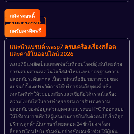
สมัครตอนนี้
ดูโปรเครดิตฟรี
กดรับเครดิตฟรี
แนะนำแบรนด์ wasp7 ครบเครื่องเรื่องสล็อต
และคาสิโนออนไลน์ 2026
wasp7 ยืนหยัดเป็นแพลตฟอร์มที่ตอบโจทย์ผู้เล่นไทยด้วย
การผสมผสานเทคโนโลยีสมัยใหม่และมาตรฐานความ
ปลอดภัยระดับสากล เนื้อหาส่วนนี้อธิบายภาพรวมของ
แบรนด์ตั้งแต่ประวัติการให้บริการจนถึงจุดแข็งเชิง
เทคนิคที่ทำให้ระบบเสถียรและเชื่อถือได้ เราเน้นเรื่อง
ความโปร่งใสในการทำธุรกรรม การรับรองความ
ปลอดภัยของข้อมูลส่วนบุคคล และระบบ KYC ที่ออกแบบ
ให้ใช้งานง่ายเพื่อให้ผู้เล่นผ่านการยืนยันตัวตนได้เร็วที่สุด
บริการลูกค้าเป็นภาษาไทยตลอด 24 ชั่วโมง พร้อม
สื่อสารเงื่อนไขโปรโมชัน อย่างชัดเจน ซึ่งช่วยให้ผู้เล่น