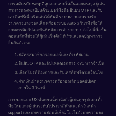
การสมัครกับ wasp7 ถูกออกแบบให้สั้นและตรงจุด ผู้เล่น
สามารถลงทะเบียนด้วยเบอร์มือถือ ยืนยัน OTP และรับ
เครดิตฟรีเพื่อเริ่มเล่นได้ทันที ระบบฝากถอนรองรับ
ธนาคารและวอลเล็ต พร้อมระบบ Auto 3 วินาที เพื่อให้
ยอดเครดิตอัปเดตทันทีหลังการทำรายการ ต่อไปนี้คือขั้น
ตอนหลักที่ช่วยให้ผู้เล่นเริ่มต้นได้เร็วและลดปัญหาการ
ยืนยันตัวตน:
สมัครสมาชิกกรอกเบอร์และตั้งรหัสผ่าน
ยืนยัน OTP และอัปโหลดเอกสาร KYC หากจำเป็น
เลือกโปรที่ต้องการและรับเครดิตฟรีตามเงื่อนไข
ฝากเงินผ่านธนาคารหรือวอลเล็ต ยอดอัปเดต
ภายใน 3 วินาที
การออกแบบ UX ขั้นตอนนี้คำนึงถึงผู้เล่นทุกรูปแบบ ทั้ง
มือใหม่และผู้เล่นระดับโปร เรามีคำแนะนำในหน้า
support และบทความสอนที่เชื่อมโยงไปยังบทความลง