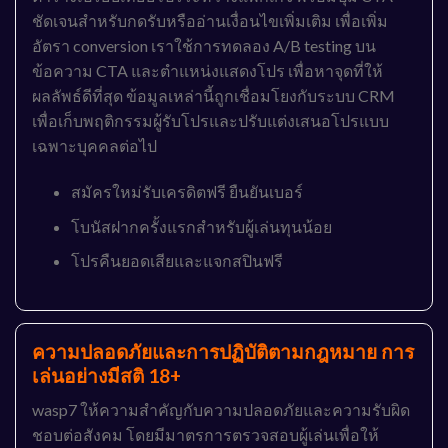
ชัดเจนสำหรับกดรับหรืออ่านเงื่อนไขเพิ่มเติม เพื่อเพิ่ม
อัตรา conversion เราใช้การทดลอง A/B testing บน
ข้อความ CTA และตำแหน่งแสดงโปร เพื่อหาจุดที่ให้
ผลลัพธ์ดีที่สุด ข้อมูลเหล่านี้ถูกเชื่อมโยงกับระบบ CRM
เพื่อเก็บพฤติกรรมผู้รับโปรและปรับแต่งเสนอโปรแบบ
เฉพาะบุคคลต่อไป
สมัครใหม่รับเครดิตฟรี ยืนยันเบอร์
โบนัสฝากครั้งแรกสำหรับผู้เล่นทุนน้อย
โปรคืนยอดเสียและแจกสปินฟรี
ความปลอดภัยและการปฏิบัติตามกฎหมาย การ
เล่นอย่างมีสติ 18+
wasp7 ให้ความสำคัญกับความปลอดภัยและความรับผิด
ชอบต่อสังคม โดยมีมาตรการตรวจสอบผู้เล่นเพื่อให้