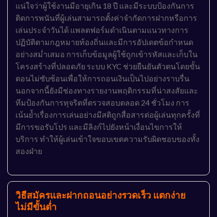
แน่ใจว่าผู้ใช้งานมีอายุเกิน 18 ปี และมีระบบป้องกันการ
ติดการพนันที่ผู้เล่นสามารถตั้งค่าจำกัดการฝากหรือการ
เล่นประจำวันได้ แพลตฟอร์มดำเนินตามแนวทางการ
ปฏิบัติตามกฎหมายท้องถิ่นและมีการอัปเดตข้อกำหนด
อย่างสม่ำเสมอ การเก็บข้อมูลผู้ใช้ถูกเข้ารหัสและเก็บใน
โครงสร้างที่ปลอดภัย ระบบ KYC ช่วยยืนยันตัวตนโดยขั้น
ตอนไม่ซับซ้อนเพื่อให้การถอนเงินเป็นไปอย่างราบรื่น
นอกจากนี้ยังมีช่องทางรายงานพฤติกรรมที่น่าสงสัยและ
ทีมป้องกันการทุจริตที่ตรวจสอบตลอด 24 ชั่วโมง การ
เน้นย้ำเรื่องการเล่นอย่างมีสติถูกสื่อสารต่อผู้เล่นทุกครั้งที่
มีการขอรับโปร และมีลิงก์ไปยังหน้าเงื่อนไขการให้
บริการ ทำให้ผู้เล่นเข้าใจขอบเขตความรับผิดชอบของทั้ง
สองฝ่าย
วิธีสมัครและฝากถอนอย่างรวดเร็ว แตกง่าย
ไม่มีขั้นต่ำ